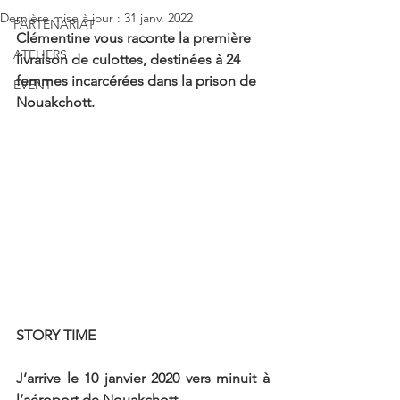
Dernière mise à jour :
31 janv. 2022
PARTENARIAT
Clémentine vous raconte la première 
ATELIERS
livraison de culottes, destinées à 24 
femmes incarcérées dans la prison de 
EVENT
Nouakchott. 
STORY TIME
J’arrive le 10 janvier 2020 vers minuit à 
l’aéroport de Nouakchott.