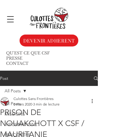
DEVENIR ADHERENT
QU'EST CE QUE CSF
PRESSE
CONTACT
Post
All Posts
Culottes Sans Frontières
All Posts
5 mars 2020
3 min de lecture
PRISON DE
MISSIONS
NOUAKCHOTT X CSF /
INFORMATIONS
MAURITANIE
RENCONTRE