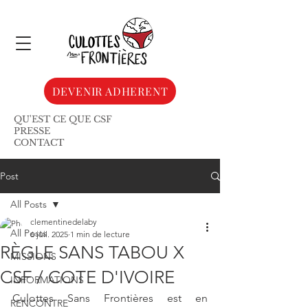
DEVENIR ADHERENT
QU'EST CE QUE CSF
PRESSE
CONTACT
Post
All Posts
clementinedelaby
All Posts
6 juil. 2025
1 min de lecture
RÈGLE SANS TABOU X
MISSIONS
CSF / COTE D'IVOIRE
INFORMATIONS
Culottes Sans Frontières est en 
RENCONTRE