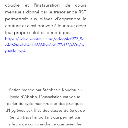
coudre et l'instauration de cours 
mensuels donné par le trésorier de RST  
permettrait aux élèves d'apprendre la 
couture et ainsi pouvoir à leur tour créer 
leur propre culottes périodiques.
https://video.wixstatic.com/video/4c6272_5d
c4d624eebb4ced8684bd6b6177cf32/480p/m
p4/file.mp4
Action menée par Stéphanie Koudou au 
lycée d'Abobo. L'association est venue 
parler du cycle menstruel et des pratiques 
d'hygiènes aux filles des classes de 6e et de 
5e. Un travail important qui permet par 
ailleurs de comprendre ce que vivent les 