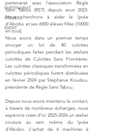
partenariat avec l'association Règle 
PARTENARIAT
Sans Tabou (RST) depuis aout 2023. 
Nous cherchons à aider le lycée 
ATELIERS
d'Abobo et ses 6000 élèves filles (10000 
EVENT
en tout).
Nous avons dans un premier temps 
envoyer un lot de 40 culottes 
périodiques faites pendant les ateliers 
culottés de Culottes Sans Frontières. 
Les culottes classiques transformées en 
culottes périodiques furent distribuées 
en février 2024 par Stéphanie Koudou, 
présidente de Règle Sans Tabou.
Depuis nous avons maintenu le contact, 
à travers de nombreux échanges, nous 
espérons créer d'ici 2025-2026 un atelier 
couture au sein même du lycée 
d'Abobo. L'achat de 6 machines à 