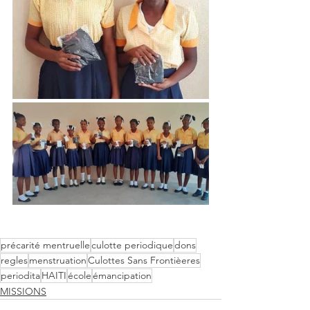
précarité mentruelle
culotte periodique
dons
regles
menstruation
Culottes Sans Frontièeres
periodita
HAITI
école
émancipation
MISSIONS