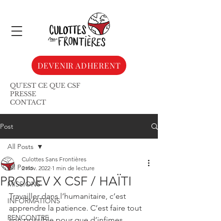
DEVENIR ADHERENT
QU'EST CE QUE CSF
PRESSE
CONTACT
Post
All Posts
Culottes Sans Frontières
All Posts
2 nov. 2022
1 min de lecture
PRODEV X CSF / HAÏTI
MISSIONS
Travailler dans l’humanitaire, c’est 
INFORMATIONS
apprendre la patience. C’est faire tout 
RENCONTRE
son possible pour que d’infimes 