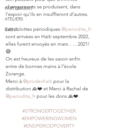
changements se produisent, dans 
PARTENARIAT
l’espoir qu’ils en insuffleront d’autres.
ATELIERS
Les culottes périodiques 
@periodita_fr
EVENT
sont arrivées en Haïti septembre 2022,  
elles furent envoyés en mars……2021! 
😅
On est heureux de les savoir enfin 
entre de bonnes mains à l’école 
Zorange.
Merci à 
@prodevhaiti
 pour la 
distribution 🙏❤️ et Merci à Rachel de 
@periodita_fr
 pour les dons 🙏❤️
#STRONGERTOGETHER
#EMPOWERINGWOMEN
#ENDPERIODPOVERTY