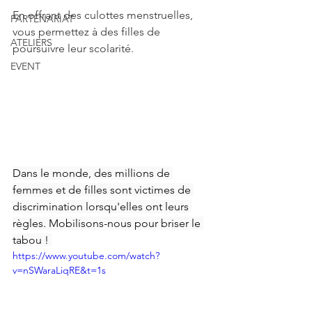
En offrant des culottes menstruelles, 
PARTENARIAT
vous permettez à des filles de 
ATELIERS
poursuivre leur scolarité.
EVENT
Dans le monde, des millions de 
femmes et de filles sont victimes de 
discrimination lorsqu'elles ont leurs 
règles. Mobilisons-nous pour briser le 
tabou ! 
https://www.youtube.com/watch?
v=nSWaraLiqRE&t=1s